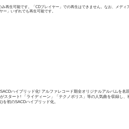
のみ再生可能です。「CDプレイヤー」での再生はできません。なお、メディアが【
イヤー」いずれでも再生可能です。
作初SACDハイブリッド化! アルファレコード期全オリジナルアルバムを
がスタート! 「ライディーン」「テクノポリス」等の人気曲を収録し、
発表)を初のSACDハイブリッド化。