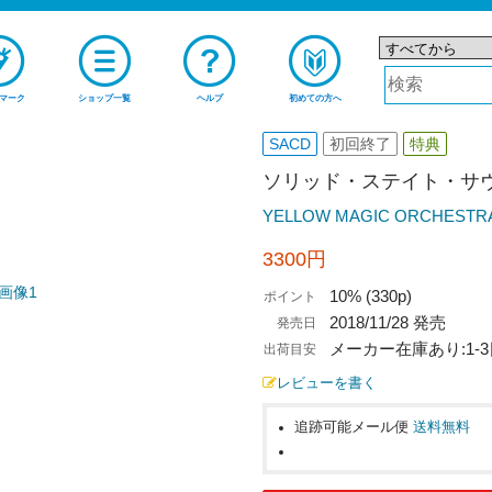
マーク
ショップ一覧
ヘルプ
初めての方へ
SACD
初回終了
特典
ソリッド・ステイト・サ
YELLOW MAGIC ORCHESTR
3300円
10% (330p)
ポイント
2018/11/28 発売
発売日
メーカー在庫あり:1-
出荷目安
レビューを書く
追跡可能メール便
送料無料