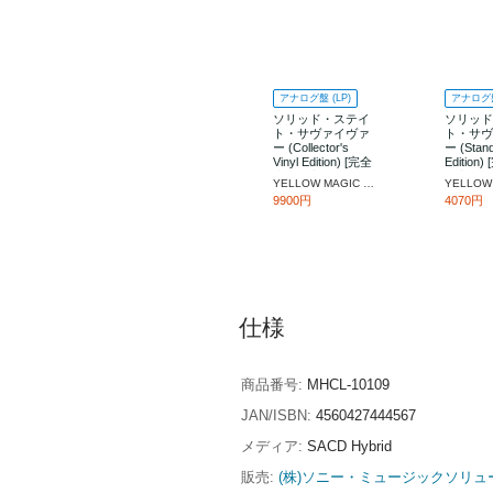
アナログ盤 (LP)
アナログ盤
ソリッド・ステイ
ソリッ
ト・サヴァイヴァ
ト・サ
ー (Collector's
ー (Stand
Vinyl Edition) [完全
Edition
生産限定盤]
限定盤]
YELLOW MAGIC ORCHESTRA
9900円
4070円
仕様
商品番号
MHCL-10109
JAN/ISBN
4560427444567
メディア
SACD Hybrid
販売
(株)ソニー・ミュージックソリュ