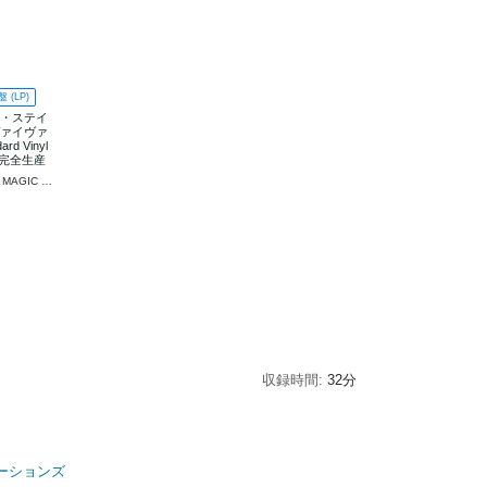
 (LP)
ド・ステイ
ヴァイヴァ
ard Vinyl
) [完全生産
YELLOW MAGIC ORCHESTRA
収録時間
32分
ーションズ