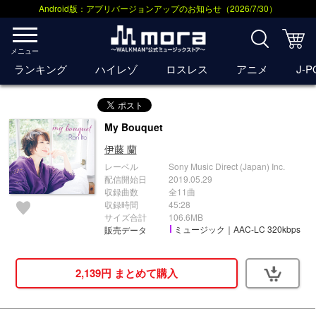
Android版：アプリバージョンアップのお知らせ（2026/7/30）
メニュー
ランキング
ハイレゾ
ロスレス
アニメ
J-
My Bouquet
伊藤 蘭
レーベル
Sony Music Direct (Japan) Inc.
配信開始日
2019.05.29
収録曲数
全11曲
収録時間
45:28
サイズ合計
106.6MB
ミュージック｜AAC-LC 320kbps
販売データ
2,139円 まとめて購入