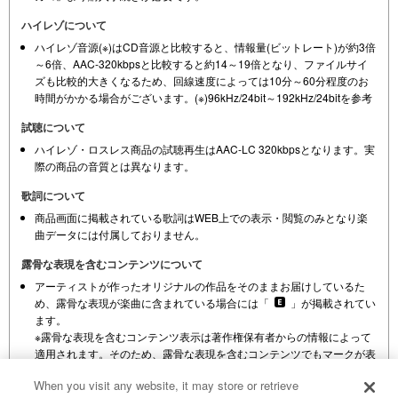
ハイレゾについて
ハイレゾ音源(※)はCD音源と比較すると、情報量(ビットレート)が約3倍
～6倍、AAC-320kbpsと比較すると約14～19倍となり、ファイルサイ
ズも比較的大きくなるため、回線速度によっては10分～60分程度のお
時間がかかる場合がございます。(※)96kHz/24bit～192kHz/24bitを参考
試聴について
ハイレゾ・ロスレス商品の試聴再生はAAC-LC 320kbpsとなります。実
際の商品の音質とは異なります。
歌詞について
商品画面に掲載されている歌詞はWEB上での表示・閲覧のみとなり楽
曲データには付属しておりません。
露骨な表現を含むコンテンツについて
アーティストが作ったオリジナルの作品をそのままお届けしているた
め、露骨な表現が楽曲に含まれている場合には「
」が掲載されてい
ます。
※露骨な表現を含むコンテンツ表示は著作権保有者からの情報によって
適用されます。そのため、露骨な表現を含むコンテンツでもマークが表
示されていない場合があります。
When you visit any website, it may store or retrieve