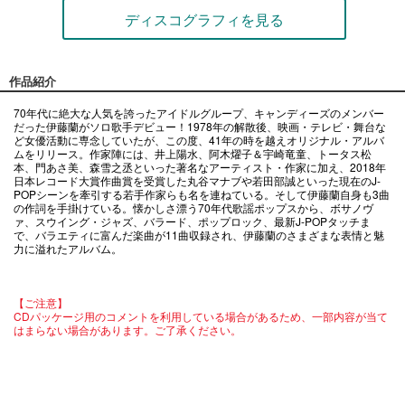
ディスコグラフィを見る
作品紹介
70年代に絶大な人気を誇ったアイドルグループ、キャンディーズのメンバー
だった伊藤蘭がソロ歌手デビュー！1978年の解散後、映画・テレビ・舞台な
ど女優活動に専念していたが、この度、41年の時を越えオリジナル・アルバ
ムをリリース。作家陣には、井上陽水、阿木燿子＆宇崎竜童、トータス松
本、門あさ美、森雪之丞といった著名なアーティスト・作家に加え、2018年
日本レコード大賞作曲賞を受賞した丸谷マナブや若田部誠といった現在のJ-
POPシーンを牽引する若手作家らも名を連ねている。そして伊藤蘭自身も3曲
の作詞を手掛けている。懐かしさ漂う70年代歌謡ポップスから、ボサノヴ
ァ、スウイング・ジャズ、バラード、ポップロック、最新J-POPタッチま
で、バラエティに富んだ楽曲が11曲収録され、伊藤蘭のさまざまな表情と魅
力に溢れたアルバム。
【ご注意】
CDパッケージ用のコメントを利用している場合があるため、一部内容が当て
はまらない場合があります。ご了承ください。