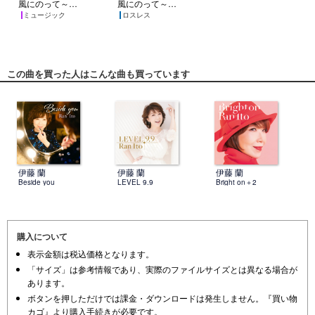
風にのって～Over the Moon
風にのって～Over the Moon
ミュージック
ロスレス
この曲を買った人はこんな曲も買っています
伊藤 蘭
伊藤 蘭
伊藤 蘭
Beside you
LEVEL 9.9
Bright on＋2
購入について
表示金額は税込価格となります。
「サイズ」は参考情報であり、実際のファイルサイズとは異なる場合が
あります。
ボタンを押しただけでは課金・ダウンロードは発生しません。『買い物
カゴ』より購入手続きが必要です。